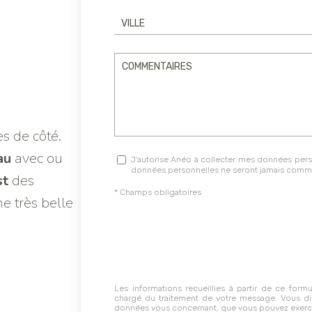
es de côté.
au
avec ou
J'autorise Anéo à collecter mes données pers
données personnelles ne seront jamais commu
st
des
* Champs obligatoires
ne très belle
Les informations recueillies à partir de ce form
chargé du traitement de votre message. Vous disp
données vous concernant, que vous pouvez exerc