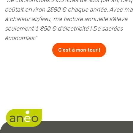
"
Je consommais 2150 litres de fioul par an, ce 
coûtait environ 2580 € chaque année. Avec m
à chaleur air/eau, ma facture annuelle s’élève
seulement à 850 € d’électricité ! De sacrées
économies.
"
C'est à mon tour !