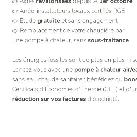
Aides
revalorisées
depuis le
1er
octobre
👉
Anéo, installateurs locaux
certifiés RGE
👉
Étude
gratuite
et sans engagement
👉
Remplacement de votre chaudière par
👉
une pompe à chaleur, sans
sous-traitance
Les énergies fossiles sont de plus en plus mis
Lancez-vous avec une
pompe à chaleur air/e
sans eau chaude sanitaire : bénéficiez du
boo
Certificats d'Économies d'Énergie (CEE) et d'u
réduction sur vos factures
d'électricité.