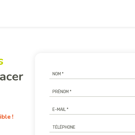
s
acer
ble !