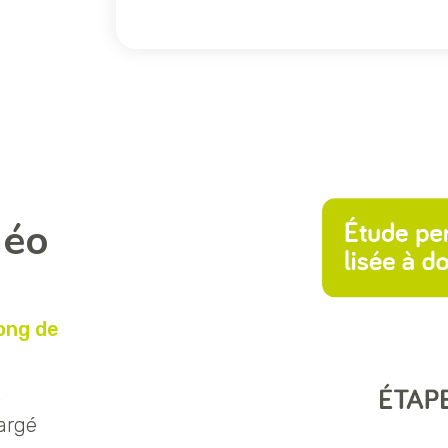
néo
long de
t
argé