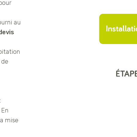
 pour
ourni au
devis
oitation
 de
t
 En
la mise