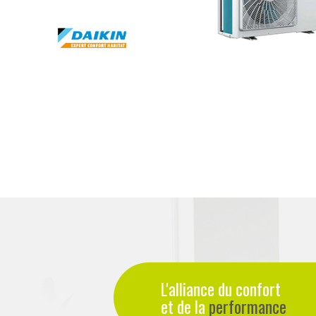
L'alliance du confort
et de la
performance