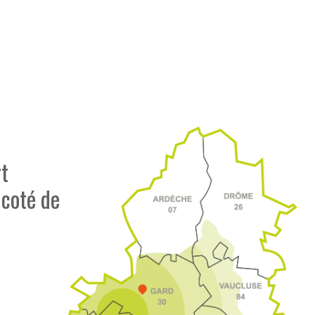
t
 coté de