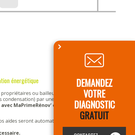
DEMANDEZ
ation énergétique
VOTRE
 propriétaires ou bailleurs souhaitant remplacer une
rs condensation) par une pompe à chaleur air/eau.
DIAGNOSTIC
 avec MaPrimeRénov' ou l'aide de l'ANAH, Prime
GRATUIT
os aides seront automatiquement déduites de votre
cessaire.