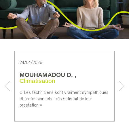
24/04/2026
2
MOUHAMADOU D. ,
Climatisation
«
« Les techniciens sont vraiment sympathiques
et professionnels. Très satisfait de leur
prestation »