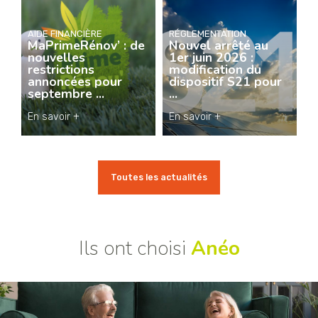
AIDE FINANCIÈRE
RÉGLEMENTATION
MaPrimeRénov’ : de
Nouvel arrêté au
nouvelles
1er juin 2026 :
restrictions
modification du
annoncées pour
dispositif S21 pour
septembre ...
...
En savoir +
En savoir +
Toutes les actualités
Ils ont choisi
Anéo