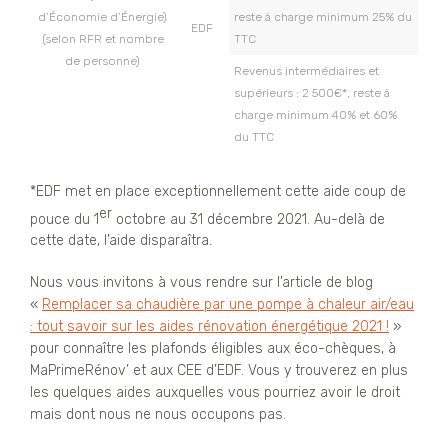
d’Économie d’Énergie)
reste à charge minimum 25% du
EDF
(selon RFR et nombre
TTC
de personne)
Revenus intermédiaires et
supérieurs : 2 500€*, reste à
charge minimum 40% et 60%
du TTC
*EDF met en place exceptionnellement cette aide coup de
er
pouce du 1
octobre au 31 décembre 2021. Au-delà de
cette date, l’aide disparaîtra.
Nous vous invitons à vous rendre sur l’article de blog
«
Remplacer sa chaudière par une pompe à chaleur air/eau
: tout savoir sur les aides rénovation énergétique 2021 !
»
pour connaître les plafonds éligibles aux éco-chèques, à
MaPrimeRénov’ et aux CEE d’EDF. Vous y trouverez en plus
les quelques aides auxquelles vous pourriez avoir le droit
mais dont nous ne nous occupons pas.