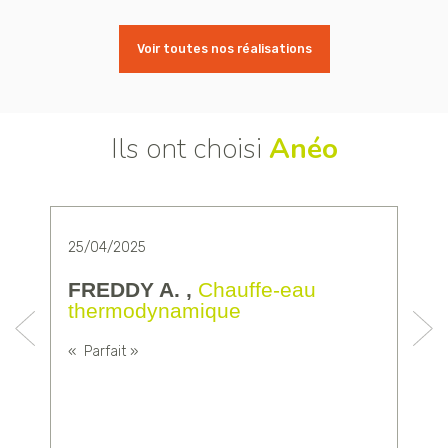
Voir toutes nos réalisations
Ils ont choisi
Anéo
25/04/2025
0
FREDDY A. ,
Chauffe-eau
thermodynamique
t
« Parfait »
«