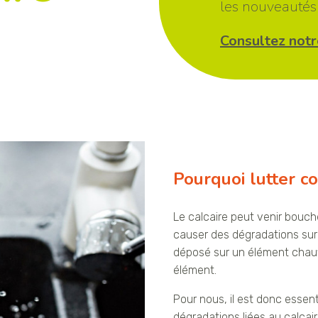
les nouveautés 
Consultez notr
Pourquoi lutter co
Le calcaire peut venir bouche
causer des dégradations sur v
déposé sur un élément chau
élément.
Pour nous, il est donc essen
dégradations liées au calcai