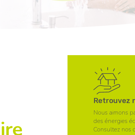
Retrouvez n
Nous aimons par
ire
des énergies é
Consultez nos d