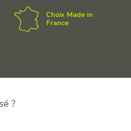
Choix Made in
France
sé ?