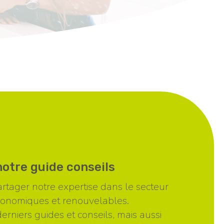
otre guide conseils
tager notre expertise dans le secteur
conomiques et renouvelables.
erniers guides et conseils, mais aussi