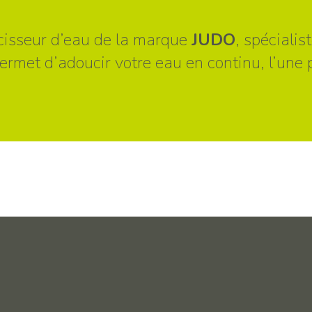
cisseur d’eau de la marque
JUDO
, spéciali
met d’adoucir votre eau en continu, l’une pr