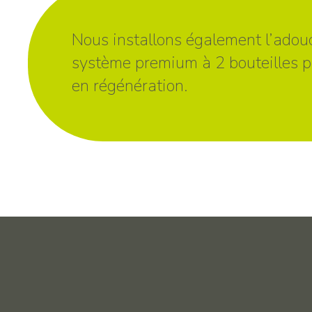
Nous installons également l’adou
système premium à 2 bouteilles per
en régénération.