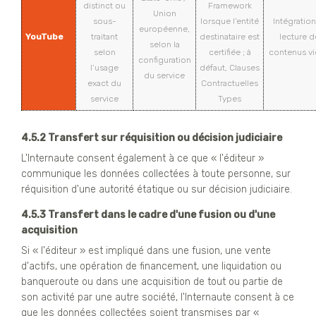
distinct ou
Framework
Union
sous-
lorsque l’entité
Intégration
européenne,
YouTube
traitant
destinataire est
lecture d
selon la
selon
certifiée ; à
contenus v
configuration
l’usage
défaut, Clauses
du service
exact du
Contractuelles
service
Types
4.5.2 Transfert sur réquisition ou décision judiciaire
L'Internaute consent également à ce que « l'éditeur »
communique les données collectées à toute personne, sur
réquisition d'une autorité étatique ou sur décision judiciaire.
4.5.3 Transfert dans le cadre d'une fusion ou d'une
acquisition
Si « l'éditeur » est impliqué dans une fusion, une vente
d'actifs, une opération de financement, une liquidation ou
banqueroute ou dans une acquisition de tout ou partie de
son activité par une autre société, l'Internaute consent à ce
que les données collectées soient transmises par «