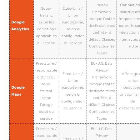
Privacy
Élaboration
Sous-
États-Unis /
Framework
statistique
traitant,
Union
lorsque l’entité
fréquentatio
Google
selon les
européenne,
destinataire est
rapports sur
Analytics
conditions
selon la
certifiée ; à
interactions
applicables
configuration
défaut, Clauses
internautes 
au service
du service
Contractuelles
le Site
Types
Prestataire /
EU-U.S. Data
responsable
Privacy
États-Unis /
Affichage 
distinct ou
Framework
Union
cartes
sous-
lorsque l’entité
Google
européenne,
interactives
traitant
destinataire est
Maps
selon la
fonctionnali
selon
certifiée ; à
configuration
de
l’usage
défaut, Clauses
du service
géolocalisa
exact du
Contractuelles
service
Types
Prestataire /
EU-U.S. Data
responsable
Privacy
États-Unis /