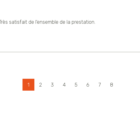
Très satisfait de l'ensemble de la prestation.
1
2
3
4
5
6
7
8