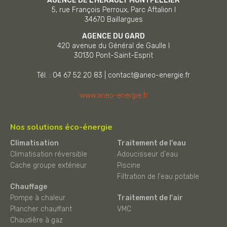
AGENCE DE L'HÉRAULT MONTPELLIER
5, rue François Perroux, Parc Aftalion I
34670
Baillargues
AGENCE DU GARD
420 avenue du Général de Gaulle I
30130
Pont-Saint-Esprit
Tél. : 04 67 52 20 83
|
contact@aneo-energie.fr
www.aneo-energie.fr
Nos solutions éco-énergie
Climatisation
Traitement de l'eau
Climatisation réversible
Adoucisseur d'eau
Cache groupe extérieur
Piscine
Filtration de l'eau potable
Chauffage
Pompe à chaleur
Traitement de l'air
Plancher chauffant
VMC
Chaudière à gaz