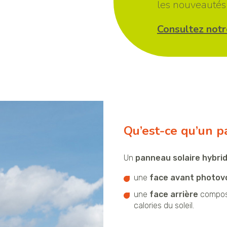
les nouveautés 
Consultez notr
Qu’est-ce qu’un p
Un
panneau solaire hybri
une
face avant photov
une
face arrière
compos
calories du soleil.