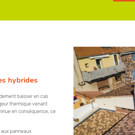
es hybrides
ndement baisser en cas
ngeur thermique venant
iminue en conséquence, ce
e
aux panneaux