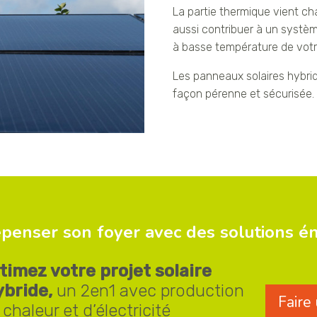
La partie thermique vient cha
aussi contribuer à un syst
à basse température de votr
Les panneaux solaires hybride
façon pérenne et sécurisée.
penser son foyer avec des solutions é
timez votre projet solaire
bride,
un 2en1 avec production
Faire
 chaleur et d’électricité