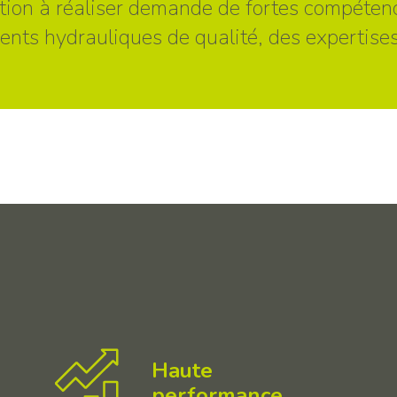
lation à réaliser demande de fortes compéten
nts hydrauliques de qualité, des expertise
Haute
performance