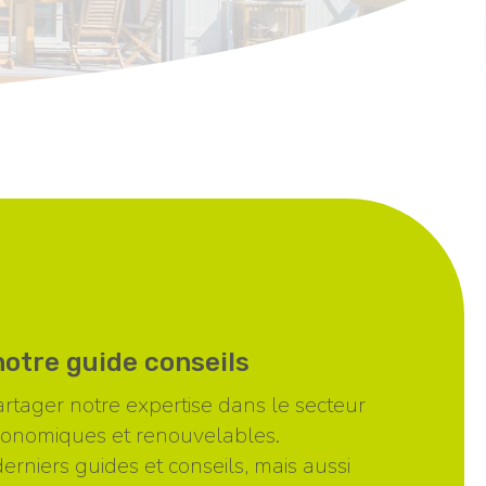
otre guide conseils
tager notre expertise dans le secteur
conomiques et renouvelables.
erniers guides et conseils, mais aussi