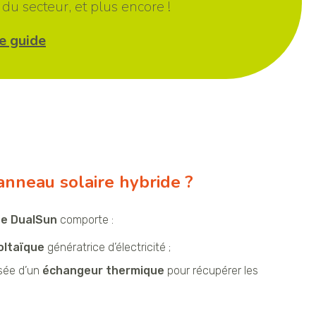
du secteur, et plus encore !
e guide
anneau solaire hybride ?
de DualSun
comporte :
oltaïque
génératrice d’électricité ;
ée d’un
échangeur thermique
pour récupérer les