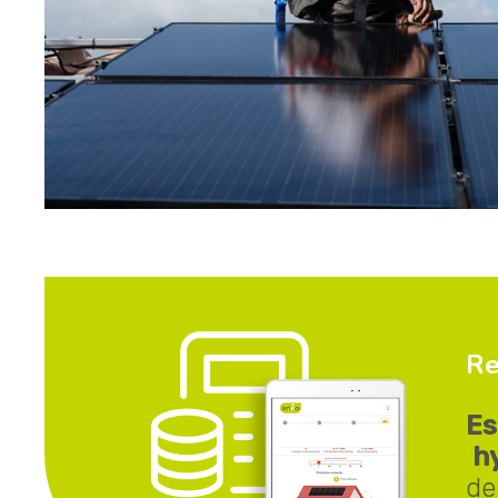
Re
Es
hy
de