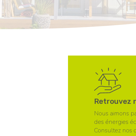
Retrouvez n
Nous aimons par
des énergies é
Consultez nos d