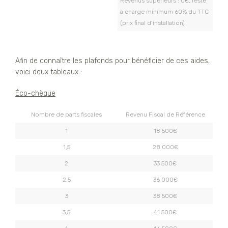
Revenus supérieurs : 0€, reste
à charge minimum 60% du TTC
(prix final d’installation)
Afin de connaître les plafonds pour bénéficier de ces aides,
voici deux tableaux :
Éco-chèque
Nombre de parts fiscales
Revenu Fiscal de Référence
1
18 500€
1,5
28 000€
2
33 500€
2,5
36 000€
3
38 500€
3,5
41 500€