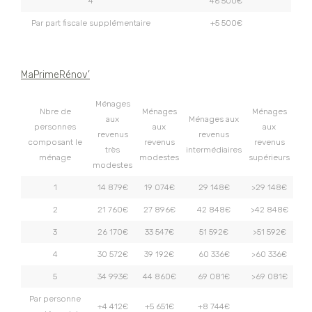
4
46 500€
Par part fiscale supplémentaire
+5 500€
MaPrimeRénov’
Ménages
Nbre de
Ménages
Ménages
aux
Ménages aux
personnes
aux
aux
revenus
revenus
composant le
revenus
revenus
très
intermédiaires
ménage
modestes
supérieurs
modestes
1
14 879€
19 074€
29 148€
>29 148€
2
21 760€
27 896€
42 848€
>42 848€
3
26 170€
33 547€
51 592€
>51 592€
4
30 572€
39 192€
60 336€
>60 336€
5
34 993€
44 860€
69 081€
>69 081€
Par personne
+4 412€
+5 651€
+8 744€