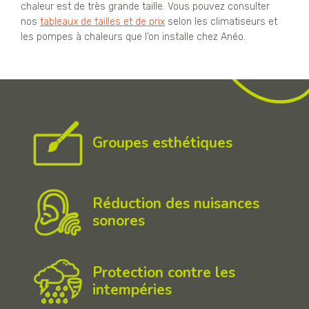
chaleur est de très grande taille. Vous pouvez consulter
nos
tableaux de tailles et de prix
selon les climatiseurs et
les pompes à chaleurs que l’on installe chez Anéo.
Groupes esthétiques
Réduction des nuisances
sonores
Protection contre les
intempéries