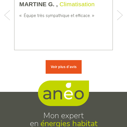
MARTINE G. ,
Climatisation
« Équipe très sympathique et efficace. »
«
e
Voir plus d'avis
Mon expert
en
énergies habitat