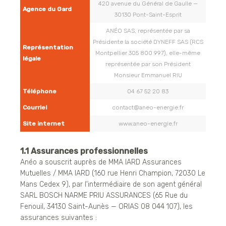
420 avenue du Général de Gaulle —
Agence du Gard
30130 Pont-Saint-Esprit
ANÉO SAS, représentée par sa
Présidente la société DYNEFF SAS (RCS
Représentation
Montpellier 305 800 997), elle-même
légale
représentée par son Président
Monsieur Emmanuel RIU
Téléphone
04 67 52 20 83
Courriel
contact@aneo-energie.fr
Site internet
www.aneo-energie.fr
1.1 Assurances professionnelles
Anéo a souscrit auprès de MMA IARD Assurances
Mutuelles / MMA IARD (160 rue Henri Champion, 72030 Le
Mans Cedex 9), par l'intermédiaire de son agent général
SARL BOSCH NARME PRIU ASSURANCES (65 Rue du
Fenouil, 34130 Saint-Aunès — ORIAS 08 044 107), les
assurances suivantes :