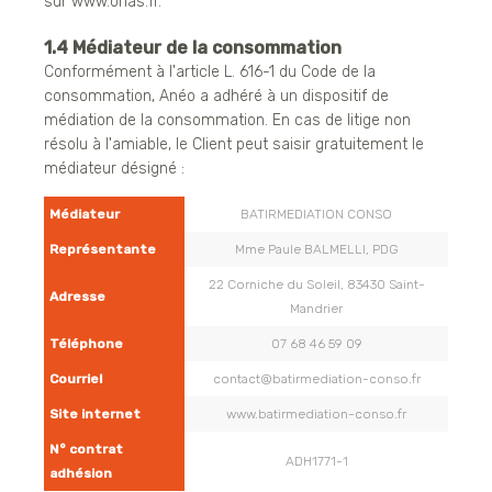
sur www.orias.fr.
1.4 Médiateur de la consommation
Conformément à l'article L. 616-1 du Code de la
consommation, Anéo a adhéré à un dispositif de
médiation de la consommation. En cas de litige non
résolu à l'amiable, le Client peut saisir gratuitement le
médiateur désigné :
Médiateur
BATIRMEDIATION CONSO
Représentante
Mme Paule BALMELLI, PDG
22 Corniche du Soleil, 83430 Saint-
Adresse
Mandrier
Téléphone
07 68 46 59 09
Courriel
contact@batirmediation-conso.fr
Site internet
www.batirmediation-conso.fr
N° contrat
ADH1771-1
adhésion