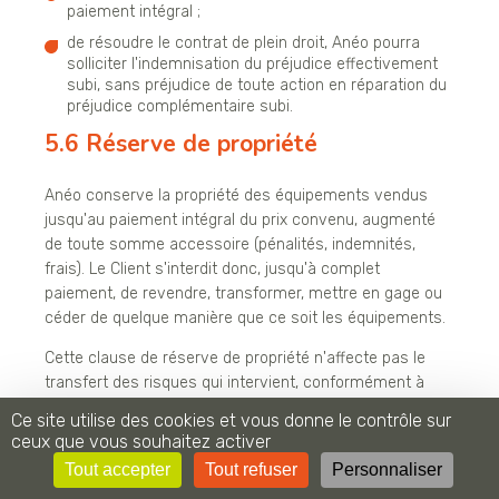
paiement intégral ;
de résoudre le contrat de plein droit, Anéo pourra
solliciter l'indemnisation du préjudice effectivement
subi, sans préjudice de toute action en réparation du
préjudice complémentaire subi.
5.6 Réserve de propriété
Anéo conserve la propriété des équipements vendus
jusqu'au paiement intégral du prix convenu, augmenté
de toute somme accessoire (pénalités, indemnités,
frais). Le Client s'interdit donc, jusqu'à complet
paiement, de revendre, transformer, mettre en gage ou
céder de quelque manière que ce soit les équipements.
Cette clause de réserve de propriété n'affecte pas le
transfert des risques qui intervient, conformément à
l'article L. 216-4 du Code de la consommation, au
Ce site utilise des cookies et vous donne le contrôle sur
moment où le Client ou un tiers désigné par lui prend
ceux que vous souhaitez activer
physiquement possession des équipements.
Tout accepter
Tout refuser
Personnaliser