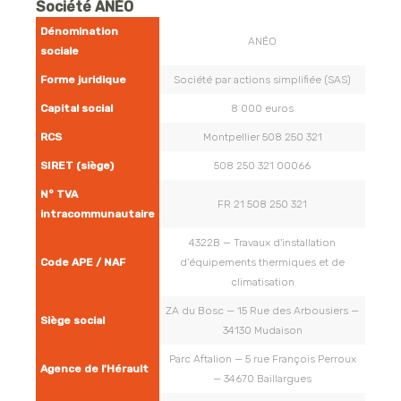
Société ANÉO
Dénomination
ANÉO
sociale
Forme juridique
Société par actions simplifiée (SAS)
Capital social
8 000 euros
RCS
Montpellier 508 250 321
SIRET (siège)
508 250 321 00066
N° TVA
FR 21 508 250 321
intracommunautaire
4322B — Travaux d'installation
Code APE / NAF
d'équipements thermiques et de
climatisation
ZA du Bosc — 15 Rue des Arbousiers —
Siège social
34130 Mudaison
Parc Aftalion — 5 rue François Perroux
Agence de l'Hérault
— 34670 Baillargues