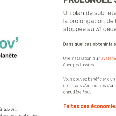
PROLONGÉE J
Un plan de sobriét
la prolongation de 
stoppée au 31 déc
Dans quel cas obtenir la
Une installation d’un
système
énergies fossiles.
Vous pouvez bénéficier d’
certificats d’économies d’én
chaudière fioul.
Faites des économie
 5,5 % ...
ller une climatisation