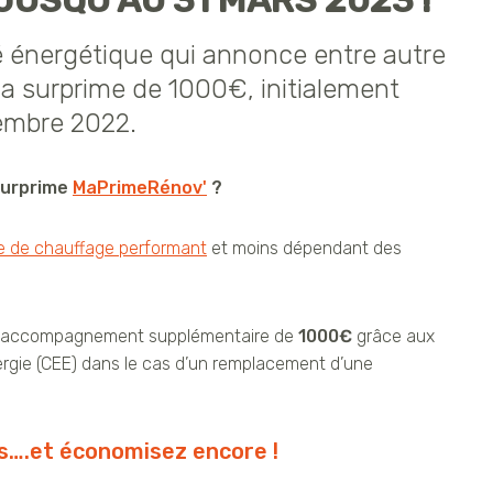
USQU’AU 31 MARS 2023 !
é énergétique qui annonce entre autre
la surprime de 1000€, initialement
embre 2022.
 surprime
MaPrimeRénov'
?
 de chauffage performant
et moins dépendant des
un accompagnement supplémentaire de
1000€
grâce aux
ergie (CEE) dans le cas d’un remplacement d’une
s….et économisez encore !