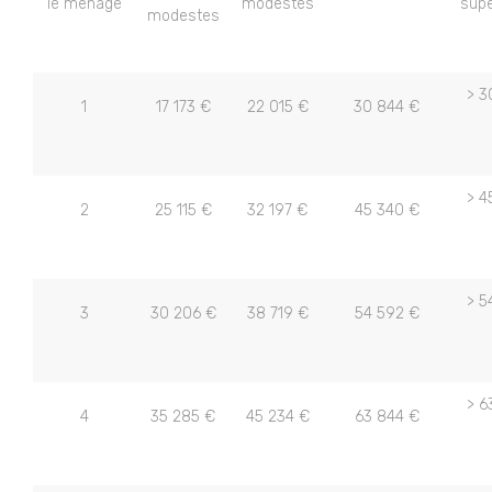
le ménage
modestes
supé
modestes
> 3
1
17 173 €
22 015 €
30 844 €
> 4
2
25 115 €
32 197 €
45 340 €
> 5
3
30 206 €
38 719 €
54 592 €
> 6
4
35 285 €
45 234 €
63 844 €