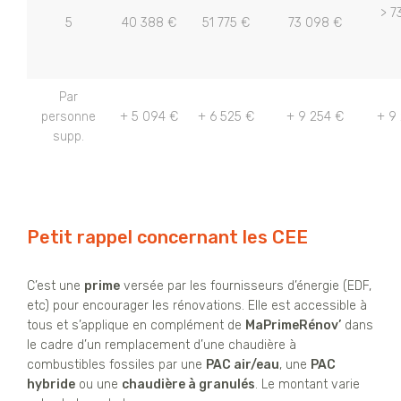
> 7
5
40 388 €
51 775 €
73 098 €
Par
personne
+ 5 094 €
+ 6 525 €
+ 9 254 €
+ 9
supp.
Petit rappel concernant les CEE
C’est une
prime
versée par les fournisseurs d’énergie (EDF,
etc) pour encourager les rénovations. Elle est accessible à
tous et s’applique en complément de
MaPrimeRénov’
dans
le cadre d’un remplacement d’une chaudière à
combustibles fossiles par une
PAC air/eau
, une
PAC
hybride
ou une
chaudière à granulés
. Le montant varie