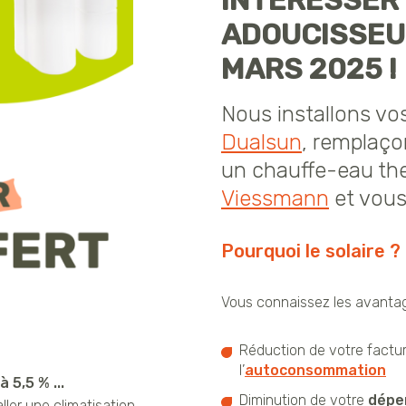
INTÉRESSER P
ADOUCISSEUR
MARS 2025 !
Nous installons vo
Dualsun
, remplaço
un chauffe-eau t
Viessmann
et vous
Pourquoi le solaire ?
Vous connaissez les avantage
Réduction de votre facture
l’
autoconsommation
 5,5 % ...
Diminution de votre
dépe
ller une climatisation