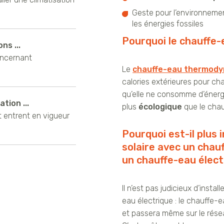
Geste pour l’environnemen
les énergies fossiles
Pourquoi le chauffe
ns ...
oncernant
Le
chauffe-eau thermod
calories extérieures pour cha
qu’elle ne consomme d’éner
tion ...
plus
écologique
que le chau
t entrent en vigueur
Pourquoi est-il plus
solaire avec un cha
un chauffe-eau élect
Il n’est pas judicieux d’instal
eau électrique : le chauffe-ea
et passera même sur le rése