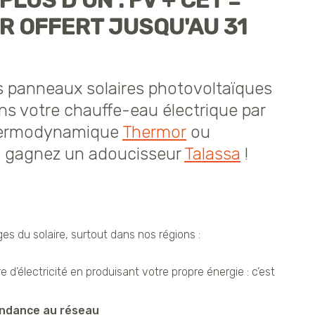
LUS D'UN : PV + CET =
 OFFERT JUSQU'AU 31
s panneaux solaires photovoltaïques
ns votre chauffe-eau électrique par
hermodynamique
Thermor
ou
 gagnez un adoucisseur
Talassa
!
s du solaire, surtout dans nos régions :
 d’électricité en produisant votre propre énergie : c’est
ndance au réseau