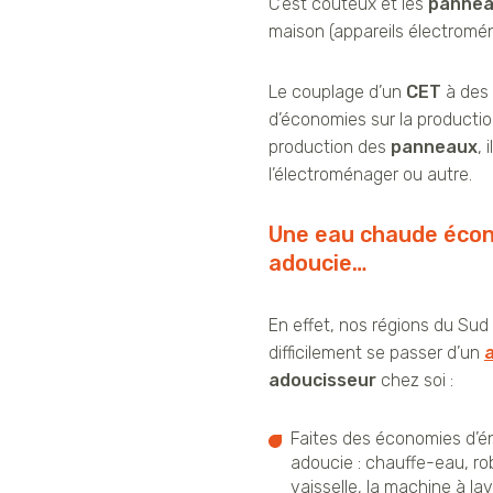
C’est coûteux et les
panne
maison (appareils électromén
Le couplage d’un
CET
à des
d’économies sur la producti
production des
panneaux
, 
l’électroménager ou autre.
Une eau chaude écon
adoucie…
En effet, nos régions du Sud
difficilement se passer d’un
adoucisseur
chez soi :
Faites des économies d’é
adoucie : chauffe-eau, ro
vaisselle, la machine à lave