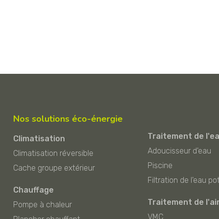
Nos solutions éco-énergie
Traitement de l'e
Climatisation
Adoucisseur d'eau
Climatisation réversible
Piscine
Cache groupe extérieur
Filtration de l'eau po
Chauffage
Traitement de l'ai
Pompe à chaleur
VMC