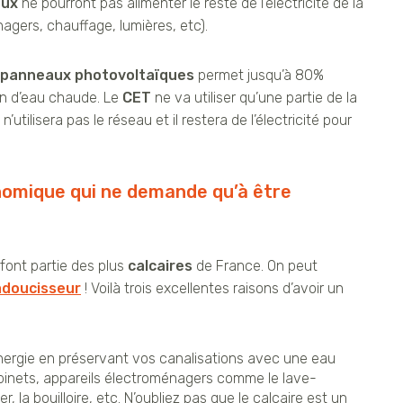
aux
ne pourront pas alimenter le reste de l’électricité de la
agers, chauffage, lumières, etc).
panneaux photovoltaïques
permet jusqu’à 80%
on d’eau chaude. Le
CET
ne va utiliser qu’une partie de la
il n’utilisera pas le réseau et il restera de l’électricité pour
omique qui ne demande qu’à être
 font partie des plus
calcaires
de France. On peut
adoucisseur
! Voilà trois excellentes raisons d’avoir un
nergie en préservant vos canalisations avec une
eau
binets, appareils électroménagers comme le lave-
r, la bouilloire, etc. N’oubliez pas que le calcaire est un