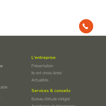
L'entreprise
au
Présentation
Ils ont choisi Anéo
Actualités
table
Services & conseils
r
Bureau d'étude intégré