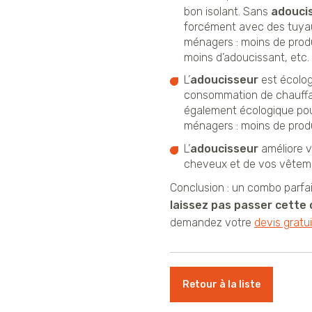
bon isolant. Sans
adouci
forcément avec des tuyau
ménagers : moins de produ
moins d’adoucissant, etc.
L’
adoucisseur
est écolo
consommation de chauffa
également écologique pour
ménagers : moins de produ
L’
adoucisseur
améliore v
cheveux et de vos vêtem
Conclusion : un combo parfai
laissez pas passer cette o
demandez votre
devis gratui
Retour à la liste