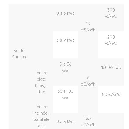
390
0 à 3 kWc
€/kWc
10
c€/kWh
290
3 à 9 kWc
€/kWc
Vente
Surplus
9 à 36
160 €/kWc
kWc
Toiture
6
plate
c€/kWh
(<5%) :
36 à 100
libre
80 €/kWc
kWc
Toiture
inclinée :
18,14
parallèle
0 à 3 kWc
c€/kWh
à la