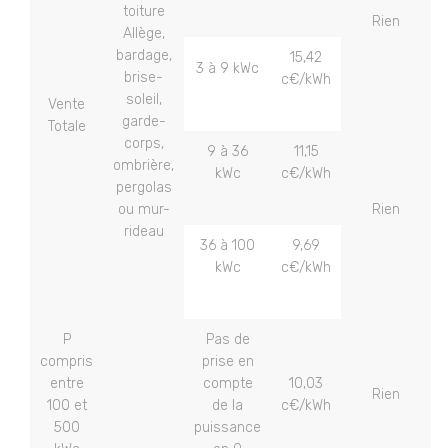
toiture
Rien
Allège,
bardage,
15,42
3 à 9 kWc
brise-
c€/kWh
soleil,
Vente
garde-
Totale
corps,
9 à 36
11,15
ombrière,
kWc
c€/kWh
pergolas
ou mur-
Rien
rideau
36 à 100
9,69
kWc
c€/kWh
P
Pas de
compris
prise en
entre
compte
10,03
Rien
100 et
de la
c€/kWh
500
puissance