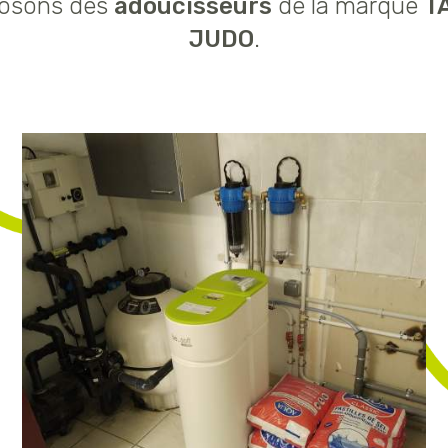
posons des
adoucisseurs
de la marque
T
JUDO
.