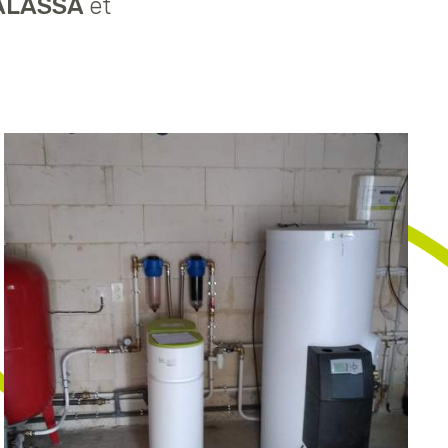
ALASSA
et