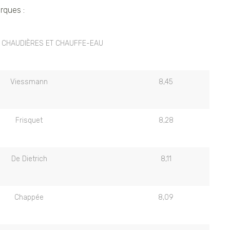
rques :
CHAUDIÈRES ET CHAUFFE-EAU
Viessmann
8,45
Frisquet
8,28
De Dietrich
8,11
Chappée
8,09