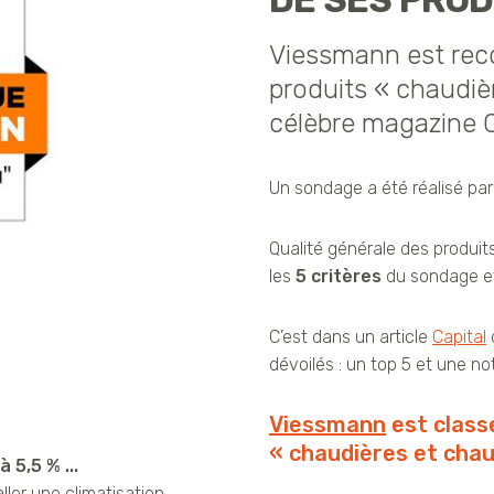
DE SES PROD
Viessmann est rec
produits « chaudiè
célèbre magazine Ca
Un sondage a été réalisé par
Qualité générale des produits,
les
5 critères
du sondage et
C’est dans un article
Capital
dévoilés : un top 5 et une not
Viessmann
est class
« chaudières et chau
 5,5 % ...
ller une climatisation