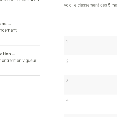
Voici le classement des 5 ma
ns ...
oncernant
1.
tion ...
t entrent en vigueur
2.
3.
4.