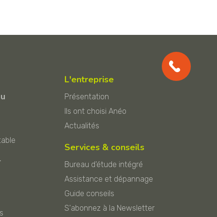
L'entreprise
au
Présentation
Ils ont choisi Anéo
Actualités
table
Services & conseils
r
Bureau d'étude intégré
Assistance et dépannage
Guide conseils
S'abonnez à la Newsletter
s