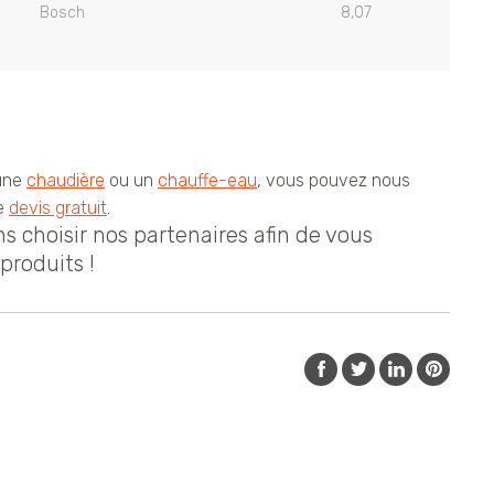
Bosch
8,07
 une
chaudière
ou un
chauffe-eau
, vous pouvez nous
re
devis gratuit
.
 choisir nos partenaires afin de vous
produits !