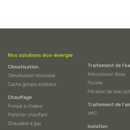
Nos solutions éco-énergie
Traitement de l'e
Climatisation
Adoucisseur d'eau
Climatisation réversible
Piscine
Cache groupe extérieur
Filtration de l'eau po
Chauffage
Traitement de l'ai
Pompe à chaleur
VMC
Plancher chauffant
Chaudière à gaz
Isolation