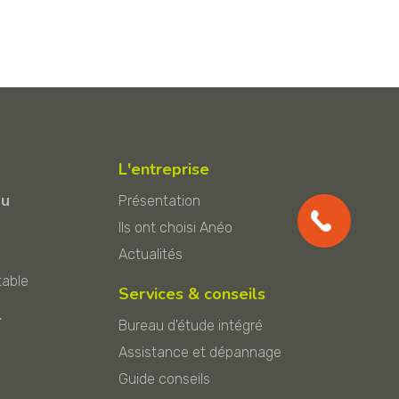
L'entreprise
au
Présentation
Ils ont choisi Anéo
Actualités
table
Services & conseils
r
Bureau d'étude intégré
Assistance et dépannage
Guide conseils