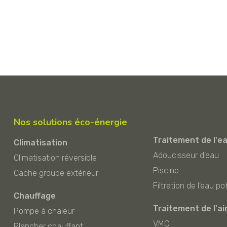
Nos solutions éco-énergie
Traitement de l'e
Climatisation
Adoucisseur d'eau
Climatisation réversible
Piscine
Cache groupe extérieur
Filtration de l'eau po
Chauffage
Traitement de l'ai
Pompe à chaleur
VMC
Plancher chauffant