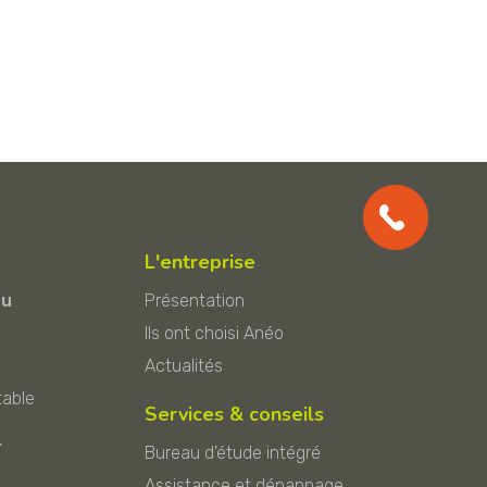
L'entreprise
au
Présentation
Ils ont choisi Anéo
Actualités
table
Services & conseils
r
Bureau d'étude intégré
Assistance et dépannage