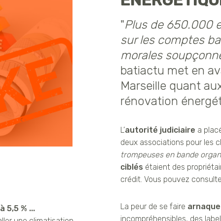
ÉNERGÉTIQUE
"
Plus de 650.000 eu
sur les comptes b
morales soupçonnée
batiactu met en av
Marseille quant au
rénovation énergét
L’
autorité judiciaire
a placé
deux associations pour les 
trompeuses en bande organi
ciblés
étaient des propriéta
crédit. Vous pouvez consulter
La peur de se faire
arnaque
 5,5 % ...
incompréhensibles, des labe
ller une climatisation