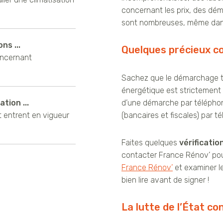
concernant les prix, des dé
sont nombreuses, même dans
ns ...
Quelques précieux co
oncernant
Sachez que le démarchage té
énergétique est strictement
tion ...
d’une démarche par téléphon
t entrent en vigueur
(bancaires et fiscales) par t
Faites quelques
vérificatio
contacter France Rénov’ pou
France Rénov’
et examiner le
bien lire avant de signer !
La lutte de l’État co