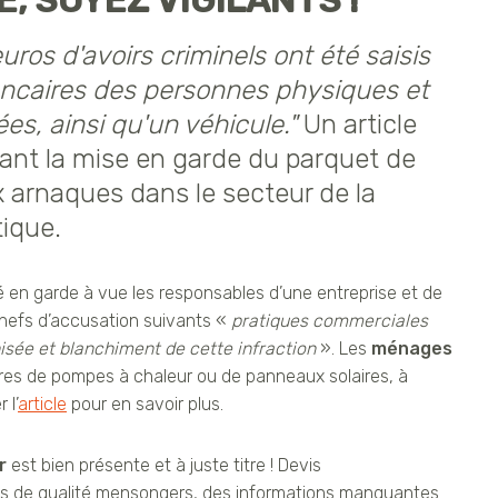
, SOYEZ VIGILANTS !
ros d'avoirs criminels ont été saisis
ancaires des personnes physiques et
s, ainsi qu'un véhicule."
Un article
ant la mise en garde du parquet de
x arnaques dans le secteur de la
ique.
 en garde à vue les responsables d’une entreprise et de
chefs d’accusation suivants «
pratiques commerciales
sée et blanchiment de cette infraction
». Les
ménages
ires de pompes à chaleur ou de panneaux solaires, à
 l’
article
pour en savoir plus.
r
est bien présente et à juste titre ! Devis
ls de qualité mensongers, des informations manquantes