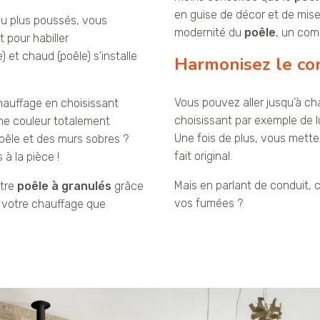
en guise de décor et de mis
eu plus poussés, vous
modernité du
poêle
, un com
 pour habiller
e) et chaud (poêle) s’installe
Harmonisez le con
Vous pouvez aller jusqu’à ch
auffage en choisissant
choisissant par exemple de l
e couleur totalement
Une fois de plus, vous mette
poêle et des murs sobres ?
fait original.
à la pièce !
Mais en parlant de conduit, 
otre
poêle à granulés
grâce
vos fumées ?
n votre chauffage que