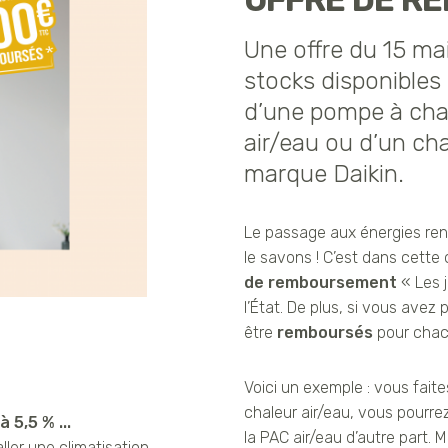
OFFRE DE R
Une offre du 15 mai
stocks disponibles 
d’une pompe à chal
air/eau ou d’un c
marque Daikin.
Le passage aux énergies reno
le savons ! C’est dans cette
de remboursement
« Les j
l’État. De plus, si vous avez p
être
remboursés
pour chacu
Voici un exemple : vous faite
chaleur air/eau, vous pourre
 5,5 % ...
la PAC air/eau d’autre part.
ller une climatisation