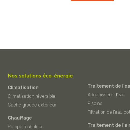
Nos solutions éco-énergie
Traitement de l'e
Climatisation
Adoucisseur d'eau
Climatisation réversible
Piscine
Cache groupe extérieur
Filtration de l'eau po
Chauffage
Traitement de l'ai
Pompe à chaleur