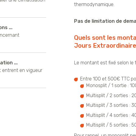
thermodynamique.
Pas de limitation de dema
ns ...
oncernant
Quels sont les monta
Jours Extraordinaire
tion ...
Le montant est fixé selon le 
t entrent en vigueur
Entre 100 et 500€ TTC pour
Monosplit / 1 sortie :
Multisplit / 2 sorties 
Multisplit / 3 sorties 
Multisplit / 4 sorties 
Multisplit / 5 sorties 
Pour rappel, un
monosplit
per