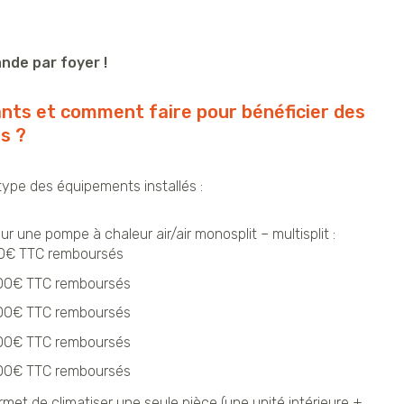
nde par foyer !
nts et comment faire pour bénéficier des
s ?
type des équipements installés :
 une pompe à chaleur air/air monosplit – multisplit :
 100€ TTC remboursés
: 200€ TTC remboursés
: 300€ TTC remboursés
: 400€ TTC remboursés
: 500€ TTC remboursés
met de climatiser une seule pièce (une unité intérieure +