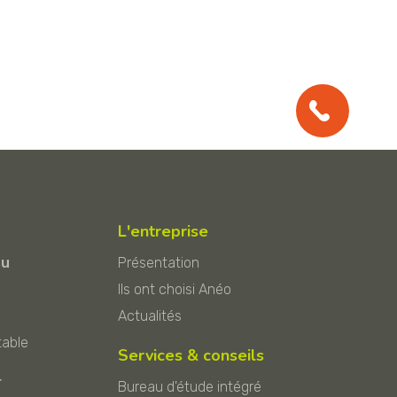
L'entreprise
au
Présentation
Ils ont choisi Anéo
Actualités
table
Services & conseils
r
Bureau d'étude intégré