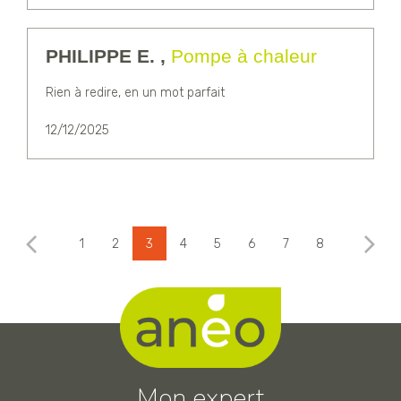
PHILIPPE E. ,
Pompe à chaleur
Rien à redire, en un mot parfait
12/12/2025
1
2
3
4
5
6
7
8
Mon expert